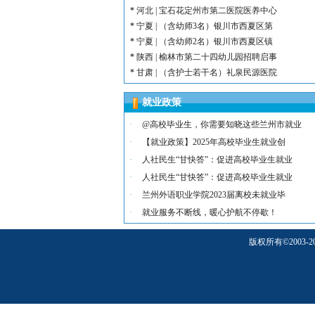
*
河北 | 宝石花定州市第二医院医养中心
*
宁夏 | （含幼师3名）银川市西夏区第
*
宁夏 | （含幼师2名）银川市西夏区镇
*
陕西 | 榆林市第二十四幼儿园招聘启事
*
甘肃 | （含护士若干名）礼泉民源医院
*
陕西 | （含护士3名）汉滨区第三人民
就业政策
*
河北 | （含护士15名）唐山康诚医院
*
内蒙古 | （含护士3人）兴安长生肾病
·
@高校毕业生，你需要知晓这些兰州市就业
*
宁夏 | （含护士2名）灵武市福灵养老
·
【就业政策】2025年高校毕业生就业创
*
陕西 | （含护士5人）宝鸡蔡家坡普安
·
人社民生“甘快答”：促进高校毕业生就业
*
陕西丨西安交通大学第一附属医院招聘公告
·
人社民生“甘快答”：促进高校毕业生就业
*
河北 | （含护士6人）吴桥县中西医结
·
兰州外语职业学院2023届离校未就业毕
*
河北 | 宝石花定州市第二医院医养中心
*
宁夏 | （含幼师3名）银川市西夏区第
·
就业服务不断线，暖心护航不停歇！
*
宁夏 | （含幼师2名）银川市西夏区镇
版权所有
©
200
*
陕西 | 榆林市第二十四幼儿园招聘启事
*
甘肃 | （含护士若干名）礼泉民源医院
*
陕西 | （含护士3名）汉滨区第三人民