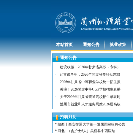
本站首页
通知公告
就业政策
通知公告
·
建议收藏！2026年甘肃省高职（专科）
·
@甘肃考生，2026年甘肃省专科批志愿
·
2026年甘肃省中等职业学校统一招生报
·
关注！2026甘肃中等职业学校招生直播
·
关于2026年甘肃省普通高校招生录取时
*
河北 | （含护士15名）唐山康诚医院
·
兰州市就业和人才服务局致2026届高校
*
内蒙古 | （含护士3人）兴安长生肾病
*
宁夏 | （含护士2名）灵武市福灵养老
招聘月历
*
陕西 | （含护士5人）宝鸡蔡家坡普安
*
陕西丨西安交通大学第一附属医院招聘公告
*
河北 | （含护士6人）吴桥县中西医结