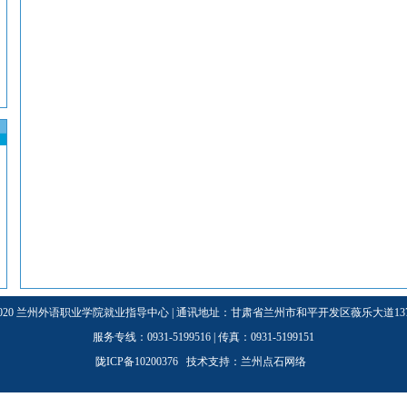
3-2020 兰州外语职业学院就业指导中心 | 通讯地址：甘肃省兰州市和平开发区薇乐大道137号
服务专线：0931-5199516 | 传真：0931-5199151
陇ICP备10200376 技术支持：
兰州点石网络