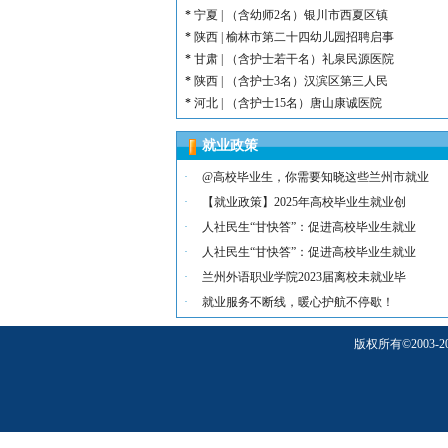
*
宁夏 | （含幼师2名）银川市西夏区镇
*
陕西 | 榆林市第二十四幼儿园招聘启事
*
甘肃 | （含护士若干名）礼泉民源医院
*
陕西 | （含护士3名）汉滨区第三人民
*
河北 | （含护士15名）唐山康诚医院
*
内蒙古 | （含护士3人）兴安长生肾病
就业政策
*
宁夏 | （含护士2名）灵武市福灵养老
*
陕西 | （含护士5人）宝鸡蔡家坡普安
·
@高校毕业生，你需要知晓这些兰州市就业
*
陕西丨西安交通大学第一附属医院招聘公告
·
【就业政策】2025年高校毕业生就业创
*
河北 | （含护士6人）吴桥县中西医结
·
人社民生“甘快答”：促进高校毕业生就业
*
河北 | 宝石花定州市第二医院医养中心
·
人社民生“甘快答”：促进高校毕业生就业
*
宁夏 | （含幼师3名）银川市西夏区第
·
兰州外语职业学院2023届离校未就业毕
*
宁夏 | （含幼师2名）银川市西夏区镇
*
陕西 | 榆林市第二十四幼儿园招聘启事
·
就业服务不断线，暖心护航不停歇！
*
甘肃 | （含护士若干名）礼泉民源医院
版权所有
©
200
*
陕西 | （含护士3名）汉滨区第三人民