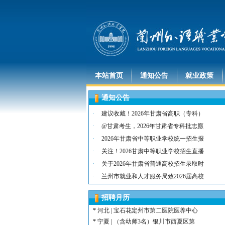
本站首页
通知公告
就业政策
通知公告
·
建议收藏！2026年甘肃省高职（专科）
·
@甘肃考生，2026年甘肃省专科批志愿
·
2026年甘肃省中等职业学校统一招生报
*
河北 | （含护士15名）唐山康诚医院
·
关注！2026甘肃中等职业学校招生直播
*
内蒙古 | （含护士3人）兴安长生肾病
·
关于2026年甘肃省普通高校招生录取时
*
宁夏 | （含护士2名）灵武市福灵养老
·
兰州市就业和人才服务局致2026届高校
*
陕西 | （含护士5人）宝鸡蔡家坡普安
*
陕西丨西安交通大学第一附属医院招聘公告
招聘月历
*
河北 | （含护士6人）吴桥县中西医结
*
河北 | 宝石花定州市第二医院医养中心
*
宁夏 | （含幼师3名）银川市西夏区第