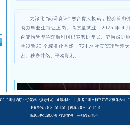
为深化 “
岗课赛证
” 融合育人模式，检验前期
助力毕业生持证上岗、高质量就业，2026 年 4 
合健康管理学院顺利组织养老护理员、健康照护
共设置23 个标准化考场，724 名健康管理学
密、秩序井然、平稳顺利。
3-2020 兰州外语职业学院就业指导中心 | 通讯地址：甘肃省兰州市和平开发区薇乐大道137号
服务专线：0931-5199516 | 传真：0931-5199151
陇ICP备10200376 技术支持：
兰州点石网络