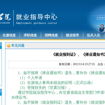
生源信息
求职信息
招聘信息
就业指导
征兵入伍
常见问题
《就业报到证》、《择业通知书
发布日期：2011/11/4 23:27:35 点击
1
、如不慎将《择业通知书》遗失，要补办《择业通
（
1
）个人申请
（
2
）生源地人事局未就业的证明（正式公函）
（
3
）登报挂失的《甘肃日报》。
通过学院就业指导中心，向甘肃省就业主管部门申请
办理证书。
2
、如不慎将《就业报到证》遗失，要补办《就业报