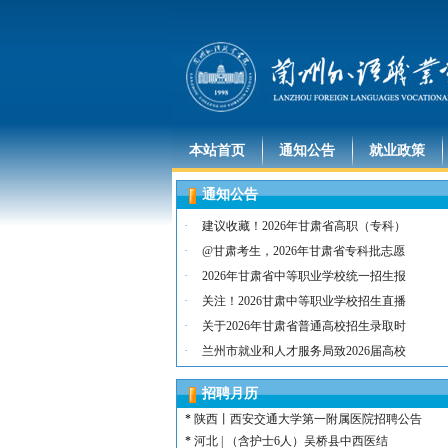
本站首页
通知公告
就业政策
通知公告
·
建议收藏！2026年甘肃省高职（专科）
·
@甘肃考生，2026年甘肃省专科批志愿
·
2026年甘肃省中等职业学校统一招生报
·
关注！2026甘肃中等职业学校招生直播
·
关于2026年甘肃省普通高校招生录取时
*
河北 | （含护士15名）唐山康诚医院
·
兰州市就业和人才服务局致2026届高校
*
内蒙古 | （含护士3人）兴安长生肾病
*
宁夏 | （含护士2名）灵武市福灵养老
招聘月历
*
陕西 | （含护士5人）宝鸡蔡家坡普安
*
陕西丨西安交通大学第一附属医院招聘公告
*
河北 | （含护士6人）吴桥县中西医结