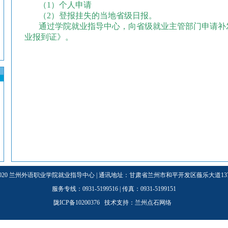
（
1
）个人申请
（
2
）登报挂失的当地省级日报。
通过学院就业指导中心，向省级就业主管部门申请补
业报到证》。
3-2020 兰州外语职业学院就业指导中心 | 通讯地址：甘肃省兰州市和平开发区薇乐大道137号
服务专线：0931-5199516 | 传真：0931-5199151
陇ICP备10200376 技术支持：
兰州点石网络