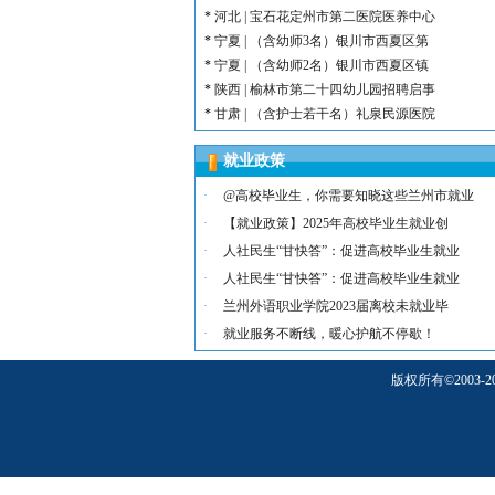
*
河北 | 宝石花定州市第二医院医养中心
*
宁夏 | （含幼师3名）银川市西夏区第
*
宁夏 | （含幼师2名）银川市西夏区镇
*
陕西 | 榆林市第二十四幼儿园招聘启事
*
甘肃 | （含护士若干名）礼泉民源医院
*
陕西 | （含护士3名）汉滨区第三人民
就业政策
*
河北 | （含护士15名）唐山康诚医院
*
内蒙古 | （含护士3人）兴安长生肾病
·
@高校毕业生，你需要知晓这些兰州市就业
*
宁夏 | （含护士2名）灵武市福灵养老
·
【就业政策】2025年高校毕业生就业创
*
陕西 | （含护士5人）宝鸡蔡家坡普安
·
人社民生“甘快答”：促进高校毕业生就业
*
陕西丨西安交通大学第一附属医院招聘公告
·
人社民生“甘快答”：促进高校毕业生就业
*
河北 | （含护士6人）吴桥县中西医结
·
兰州外语职业学院2023届离校未就业毕
*
河北 | 宝石花定州市第二医院医养中心
*
宁夏 | （含幼师3名）银川市西夏区第
·
就业服务不断线，暖心护航不停歇！
*
宁夏 | （含幼师2名）银川市西夏区镇
版权所有
©
200
*
陕西 | 榆林市第二十四幼儿园招聘启事
*
甘肃 | （含护士若干名）礼泉民源医院
*
陕西 | （含护士3名）汉滨区第三人民