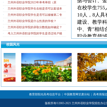
据与会计、
·
兰州外语职业学院2023年单考单招（原
在校学生75
·
兰州外语职业学院学生在校是否可以套读本
10人，8人
·
兰州外语职业学院学生是否可以辅修第二专
建设、教学科
·
兰州外语职业学院是什么性质的学校？
·
兰州外语职业学院的录取分数线如何确定？
中、青”相结
·
考入兰州外语职业学院的学生是否迁转户籍
职业教育领
出。精准把握
校园风光
2159人，
就业
达85%
，财
财经大学、
学院、兰州
办本科院校
专业简
►
教育部阳光高考信息平台
|
中国教育网甘肃分站
|
高考填报
大数据与会
版权所有
©
2003-2021 兰州外语职业学院招生办