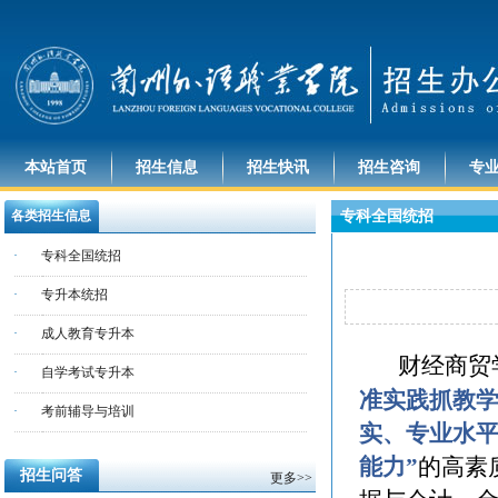
本站首页
招生信息
招生快讯
招生咨询
专
各类招生信息
专科全国统招
·
专科全国统招
·
专升本统招
·
成人教育专升本
财经商贸
·
自学考试专升本
准实践抓教学
·
考前辅导与培训
实、专业水
能力”
的高素
招生问答
更多>>