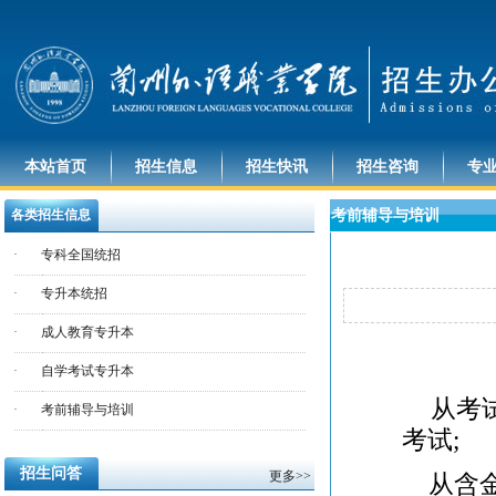
本站首页
招生信息
招生快讯
招生咨询
专
各类招生信息
考前辅导与培训
·
专科全国统招
·
专升本统招
·
成人教育专升本
·
自学考试专升本
从考试
·
考前辅导与培训
考试;
招生问答
更多>>
从含金