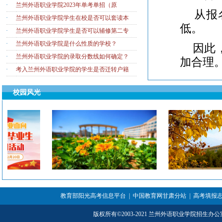
·
兰州外语职业学院2023年单考单招（原
从报名
·
兰州外语职业学院学生在校是否可以套读本
低。
·
兰州外语职业学院学生是否可以辅修第二专
·
兰州外语职业学院是什么性质的学校？
因此，
·
兰州外语职业学院的录取分数线如何确定？
加合理
·
考入兰州外语职业学院的学生是否迁转户籍
为了更
校园风光
考试过
担任授
课程特
考试前
培训优
小班
教育部阳光高考信息平台
|
中国教育网甘肃分站
|
高考填报
考点
版权所有
©
2003-2021 兰州外语职业学院招生办