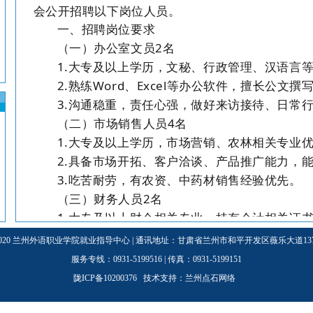
会公开招聘以下岗位人员。
一、招聘岗位要求
（一）办公室文员
2名
1.大专及以上学历，文秘、行政管理、汉语言
2.熟练Word、Excel等办公软件，擅长公文
3.沟通稳重，责任心强，做好来访接待、日常
（二）市场销售人员
4名
1.大专及以上学历，市场营销、农林相关专业
2.具备市场开拓、客户洽谈、产品推广能力，
3.吃苦耐劳，有农资、中药材销售经验优先。
（三）财务人员
2名
1.大专及以上财会相关专业，持有会计相关证
2.熟悉账务处理、报税、成本核算、票据管理
3-2020 兰州外语职业学院就业指导中心 | 通讯地址：甘肃省兰州市和平开发区薇乐大道137号
3.细心严谨，恪守财务制度，有企业实操经验
服务专线：0931-5199516 | 传真：0931-5199151
（四）农业科技技术人员
6名
陇ICP备10200376 技术支持：
兰州点石网络
1.大专及以上，中草药栽培、中药学、农学、
2.精通中药材育苗、田间管护、
病虫害防治
、