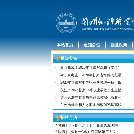
本站首页
通知公告
就业政策
通知公告
*
河北 | （含护士15名）唐山康诚医院
*
内蒙古 | （含护士3人）兴安长生肾病
·
建议收藏！2026年甘肃省高职（专科）
*
宁夏 | （含护士2名）灵武市福灵养老
·
@甘肃考生，2026年甘肃省专科批志愿
*
陕西 | （含护士5人）宝鸡蔡家坡普安
·
2026年甘肃省中等职业学校统一招生报
*
陕西丨西安交通大学第一附属医院招聘公告
·
关注！2026甘肃中等职业学校招生直播
*
河北 | （含护士6人）吴桥县中西医结
·
关于2026年甘肃省普通高校招生录取时
*
河北 | 宝石花定州市第二医院医养中心
·
兰州市就业和人才服务局致2026届高校
*
宁夏 | （含幼师3名）银川市西夏区第
*
宁夏 | （含幼师2名）银川市西夏区镇
招聘月历
*
陕西 | 榆林市第二十四幼儿园招聘启事
*
甘肃 | （含护士若干名）礼泉民源医院
*
陕西 | （含护士3名）汉滨区第三人民