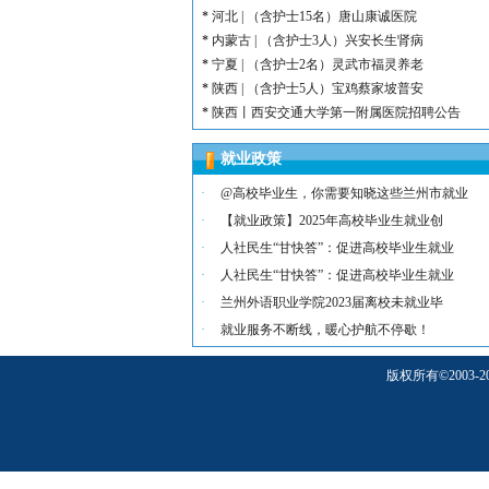
*
河北 | （含护士15名）唐山康诚医院
*
内蒙古 | （含护士3人）兴安长生肾病
*
宁夏 | （含护士2名）灵武市福灵养老
*
陕西 | （含护士5人）宝鸡蔡家坡普安
*
陕西丨西安交通大学第一附属医院招聘公告
*
河北 | （含护士6人）吴桥县中西医结
就业政策
*
河北 | 宝石花定州市第二医院医养中心
*
宁夏 | （含幼师3名）银川市西夏区第
·
@高校毕业生，你需要知晓这些兰州市就业
*
宁夏 | （含幼师2名）银川市西夏区镇
·
【就业政策】2025年高校毕业生就业创
*
陕西 | 榆林市第二十四幼儿园招聘启事
·
人社民生“甘快答”：促进高校毕业生就业
*
甘肃 | （含护士若干名）礼泉民源医院
·
人社民生“甘快答”：促进高校毕业生就业
*
陕西 | （含护士3名）汉滨区第三人民
·
兰州外语职业学院2023届离校未就业毕
·
就业服务不断线，暖心护航不停歇！
版权所有
©
200