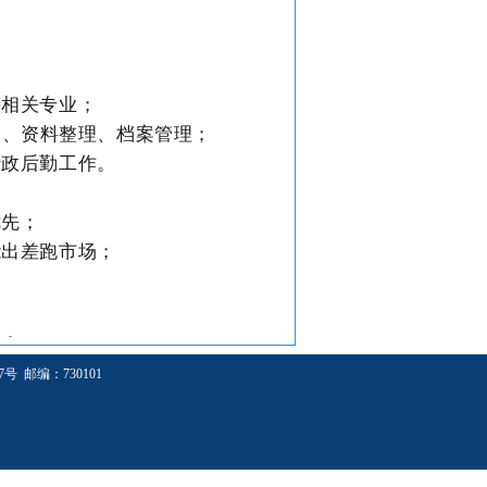
等相关专业；
撰写、资料整理、档案管理；
行政后勤工作。
优先；
能出差跑市场；
书；
，熟练财务软件；
 邮编：730101
优先。
植保、园艺等专业；
土壤改良、药材初加工；