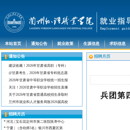
本站首页
通知公告
就业政策
生源信息
求职信息
通知公告
招聘月历
·
建议收藏！2026年甘肃省高职（专科）
·
@甘肃考生，2026年甘肃省专科批志愿
·
2026年甘肃省中等职业学校统一招生报
*
河北 | （含护士15名）唐山康诚医院
*
内蒙古 | （含护士3人）兴安长生肾病
·
关注！2026甘肃中等职业学校招生直播
兵团第
*
宁夏 | （含护士2名）灵武市福灵养老
·
关于2026年甘肃省普通高校招生录取时
*
陕西 | （含护士5人）宝鸡蔡家坡普安
·
兰州市就业和人才服务局致2026届高校
*
陕西丨西安交通大学第一附属医院招聘公告
*
河北 | （含护士6人）吴桥县中西医结
招聘月历
*
河北 | 宝石花定州市第二医院医养中心
*
宁夏 | （含幼师3名）银川市西夏区第