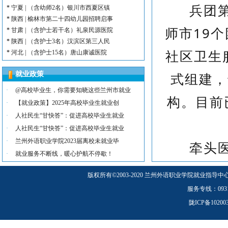
*
宁夏 | （含幼师2名）银川市西夏区镇
兵团
*
陕西 | 榆林市第二十四幼儿园招聘启事
*
甘肃 | （含护士若干名）礼泉民源医院
师市19
*
陕西 | （含护士3名）汉滨区第三人民
*
河北 | （含护士15名）唐山康诚医院
社区卫生
*
内蒙古 | （含护士3人）兴安长生肾病
*
宁夏 | （含护士2名）灵武市福灵养老
式组建，
就业政策
*
陕西 | （含护士5人）宝鸡蔡家坡普安
·
@高校毕业生，你需要知晓这些兰州市就业
*
陕西丨西安交通大学第一附属医院招聘公告
构。目前
·
【就业政策】2025年高校毕业生就业创
*
河北 | （含护士6人）吴桥县中西医结
*
河北 | 宝石花定州市第二医院医养中心
·
人社民生“甘快答”：促进高校毕业生就业
*
宁夏 | （含幼师3名）银川市西夏区第
·
人社民生“甘快答”：促进高校毕业生就业
*
宁夏 | （含幼师2名）银川市西夏区镇
·
兰州外语职业学院2023届离校未就业毕
牵头
*
陕西 | 榆林市第二十四幼儿园招聘启事
·
就业服务不断线，暖心护航不停歇！
*
甘肃 | （含护士若干名）礼泉民源医院
于195
*
陕西 | （含护士3名）汉滨区第三人民
版权所有
©
2003-2020 兰州外语职业学院就业指导中
齐全、设
服务专线：0931-5
陇ICP备1020
研、预防