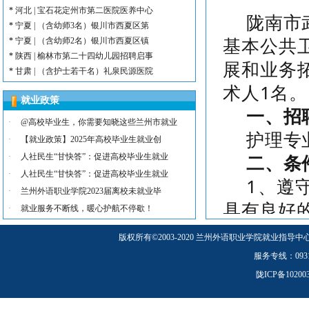
*
河北 | 宝石花定州市第二医院医养中心
陇南市
*
宁夏 | （含幼师3名）银川市西夏区第
基本公共
*
宁夏 | （含幼师2名）银川市西夏区镇
*
陕西 | 榆林市第二十四幼儿园招聘启事
展和业务
*
甘肃 | （含护士若干名）礼泉民源医院
术人1名。
*
陕西 | （含护士3名）汉滨区第三人民
就业政策
*
河北 | （含护士15名）唐山康诚医院
一、招
*
内蒙古 | （含护士3人）兴安长生肾病
·
@高校毕业生，你需要知晓这些兰州市就业
*
宁夏 | （含护士2名）灵武市福灵养老
护理专
·
【就业政策】2025年高校毕业生就业创
*
陕西 | （含护士5人）宝鸡蔡家坡普安
二、条
·
人社民生“甘快答”：促进高校毕业生就业
*
陕西丨西安交通大学第一附属医院招聘公告
·
人社民生“甘快答”：促进高校毕业生就业
*
河北 | （含护士6人）吴桥县中西医结
1、遵
·
兰州外语职业学院2023届离校未就业毕
*
河北 | 宝石花定州市第二医院医养中心
具有良好
*
宁夏 | （含幼师3名）银川市西夏区第
·
就业服务不断线，暖心护航不停歇！
*
宁夏 | （含幼师2名）银川市西夏区镇
2、具
版权所有
©
2003-2020 兰州外语职业学院就业指导中
*
陕西 | 榆林市第二十四幼儿园招聘启事
3、身
*
甘肃 | （含护士若干名）礼泉民源医院
服务专线：0931-5
*
陕西 | （含护士3名）汉滨区第三人民
作;
陇ICP备1020
4、学