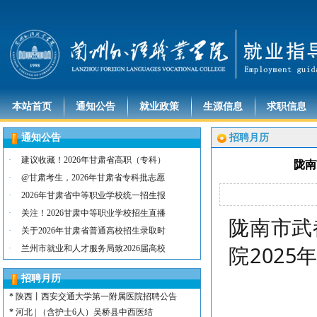
本站首页
通知公告
就业政策
生源信息
求职信息
通知公告
招聘月历
·
建议收藏！2026年甘肃省高职（专科）
陇南
·
@甘肃考生，2026年甘肃省专科批志愿
·
2026年甘肃省中等职业学校统一招生报
·
关注！2026甘肃中等职业学校招生直播
陇南市武
·
关于2026年甘肃省普通高校招生录取时
*
河北 | （含护士15名）唐山康诚医院
院2025
·
兰州市就业和人才服务局致2026届高校
*
内蒙古 | （含护士3人）兴安长生肾病
*
宁夏 | （含护士2名）灵武市福灵养老
招聘月历
*
陕西 | （含护士5人）宝鸡蔡家坡普安
*
陕西丨西安交通大学第一附属医院招聘公告
*
河北 | （含护士6人）吴桥县中西医结