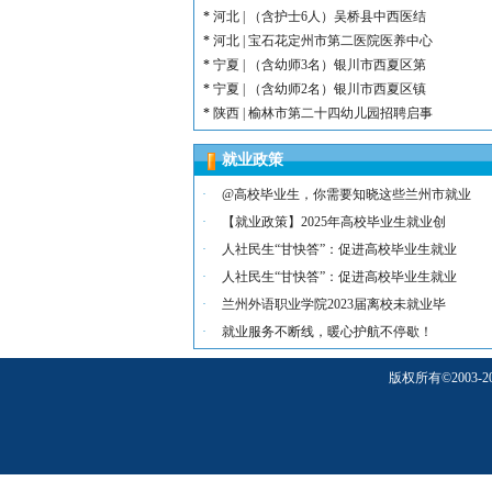
*
河北 | （含护士6人）吴桥县中西医结
*
河北 | 宝石花定州市第二医院医养中心
*
宁夏 | （含幼师3名）银川市西夏区第
*
宁夏 | （含幼师2名）银川市西夏区镇
*
陕西 | 榆林市第二十四幼儿园招聘启事
*
甘肃 | （含护士若干名）礼泉民源医院
就业政策
*
陕西 | （含护士3名）汉滨区第三人民
*
河北 | （含护士15名）唐山康诚医院
·
@高校毕业生，你需要知晓这些兰州市就业
*
内蒙古 | （含护士3人）兴安长生肾病
·
【就业政策】2025年高校毕业生就业创
*
宁夏 | （含护士2名）灵武市福灵养老
·
人社民生“甘快答”：促进高校毕业生就业
*
陕西 | （含护士5人）宝鸡蔡家坡普安
·
人社民生“甘快答”：促进高校毕业生就业
*
陕西丨西安交通大学第一附属医院招聘公告
·
兰州外语职业学院2023届离校未就业毕
*
河北 | （含护士6人）吴桥县中西医结
*
河北 | 宝石花定州市第二医院医养中心
·
就业服务不断线，暖心护航不停歇！
*
宁夏 | （含幼师3名）银川市西夏区第
版权所有
©
200
*
宁夏 | （含幼师2名）银川市西夏区镇
*
陕西 | 榆林市第二十四幼儿园招聘启事
*
甘肃 | （含护士若干名）礼泉民源医院
*
陕西 | （含护士3名）汉滨区第三人民