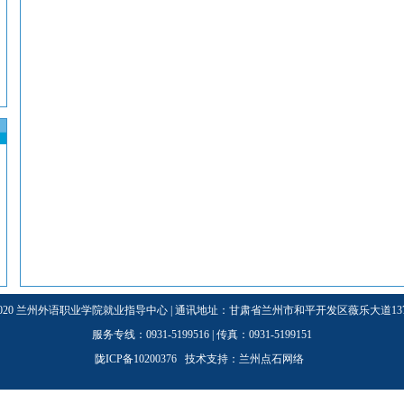
3-2020 兰州外语职业学院就业指导中心 | 通讯地址：甘肃省兰州市和平开发区薇乐大道137号
服务专线：0931-5199516 | 传真：0931-5199151
陇ICP备10200376 技术支持：
兰州点石网络