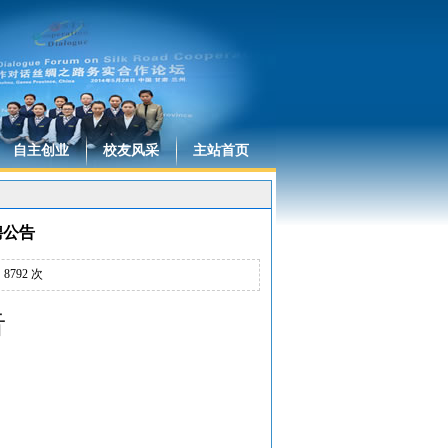
自主创业
校友风采
主站首页
聘公告
：
8792
次
告