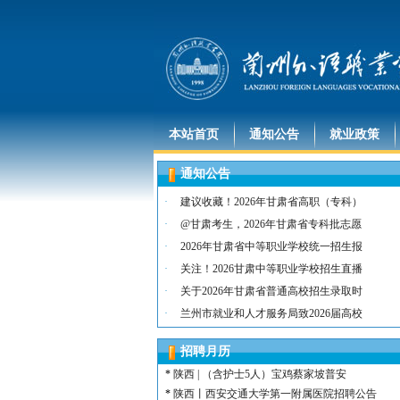
本站首页
通知公告
就业政策
通知公告
·
建议收藏！2026年甘肃省高职（专科）
·
@甘肃考生，2026年甘肃省专科批志愿
·
2026年甘肃省中等职业学校统一招生报
·
关注！2026甘肃中等职业学校招生直播
·
关于2026年甘肃省普通高校招生录取时
·
兰州市就业和人才服务局致2026届高校
*
河北 | （含护士15名）唐山康诚医院
*
内蒙古 | （含护士3人）兴安长生肾病
招聘月历
*
宁夏 | （含护士2名）灵武市福灵养老
*
陕西 | （含护士5人）宝鸡蔡家坡普安
*
陕西丨西安交通大学第一附属医院招聘公告